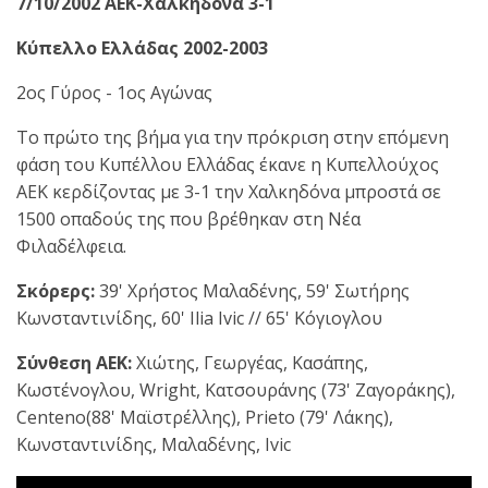
7/10/2002 ΑΕΚ-Χαλκηδόνα 3-1
Κύπελλο Ελλάδας 2002-2003
2ος Γύρος - 1ος Αγώνας
Το πρώτο της βήμα για την πρόκριση στην επόμενη
φάση του Κυπέλλου Ελλάδας έκανε η Κυπελλούχος
ΑΕΚ κερδίζοντας με 3-1 την Χαλκηδόνα μπροστά σε
1500 οπαδούς της που βρέθηκαν στη Νέα
Φιλαδέλφεια.
Σκόρερς:
39' Χρήστος Μαλαδένης, 59' Σωτήρης
Κωνσταντινίδης, 60' Ilia Ivic // 65' Κόγιογλου
Σύνθεση ΑΕΚ:
Χιώτης, Γεωργέας, Κασάπης,
Κωστένογλου, Wright, Κατσουράνης (73' Ζαγοράκης),
Centeno(88' Μαϊστρέλλης), Prieto (79' Λάκης),
Κωνσταντινίδης, Μαλαδένης, Ivic