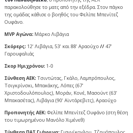
παρακολούθησε το ματς από την εξέδρα. Στον πάγκο
της ομάδας κάθισε ο βοηθός του Φελίπε Μπενίτεζ
Ουφάνο.
MVP Αγώνα:
Μάρκο Λιβάγια
Σκόρερς:
12' Λιβάγια, 53' και 88' Αραούχο
//
47'
Γαρουφαλιάς
Σκορ Ημιχρόνου:
1-0
Σύνθεση ΑΕΚ:
Τσιντώτας, Γκάλο, Λαμπρόπουλος,
Τσιγκρίνσκι, Μπακάκης, Λόπες (67'
Χριστοδουλόπουλος), Μοράν, Κονέ, Μασούντ (63'
Μπακασέτας), Λιβάγια (90' Αϊντάρεβιτς), Αραούχο
Προπονητής ΑΕΚ:
Φελίπε Μπενίτεζ Ουφάνο (στη θέση
του τιμωρημένου Μανόλο Χιμένεθ)
Σύνθεση ΠΑΣ Γιάννινα:
Γιαννίκογλου, Τζημόπουλος,