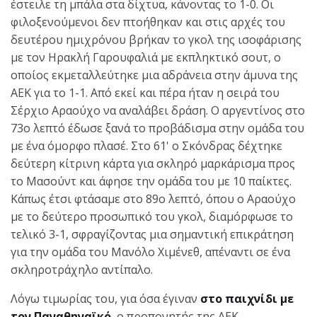
έστειλε τη μπάλα στα δίχτυα, κάνοντας το 1-0. Οι
φιλοξενούμενοι δεν πτοήθηκαν και στις αρχές του
δευτέρου ημιχρόνου βρήκαν το γκολ της ισοφάρισης
με τον Ηρακλή Γαρουφαλιά με εκπληκτικό σουτ, ο
οποίος εκμεταλλεύτηκε μια αδράνεια στην άμυνα της
ΑΕΚ για το 1-1. Από εκεί και πέρα ήταν η σειρά του
Σέρχιο Αραούχο να αναλάβει δράση. Ο αργεντίνος στο
73ο λεπτό έδωσε ξανά το προβάδισμα στην ομάδα του
με ένα όμορφο πλασέ. Στο 61' ο Σκόνδρας δέχτηκε
δεύτερη κίτρινη κάρτα για σκληρό μαρκάρισμα προς
το Μασούντ και άφησε την ομάδα του με 10 παίκτες.
Κάπως έτσι φτάσαμε στο 89ο λεπτό, όπου ο Αραούχο
με το δεύτερο προσωπικό του γκολ, διαμόρφωσε το
τελικό 3-1, σφραγίζοντας μια σημαντική επικράτηση
για την ομάδα του Μανόλο Χιμένεθ, απέναντι σε ένα
σκληροτράχηλο αντίπαλο.
Λόγω τιμωρίας του, για όσα έγιναν
στο παιχνίδι με
τον Παναθηναϊκό
, ο προπονητής της ΑΕΚ